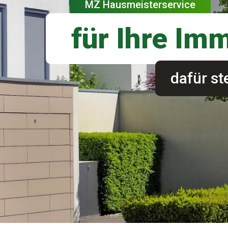
MZ Hausmeisterservice
für Ihre Im
dafür st